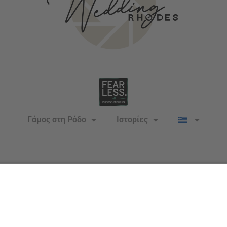
Γάμος στη Ρόδο
Ιστορίες
2026
©
English
(
Αγγλικά
)
Deutsch
(
Γερμανικά
)
Ελληνι